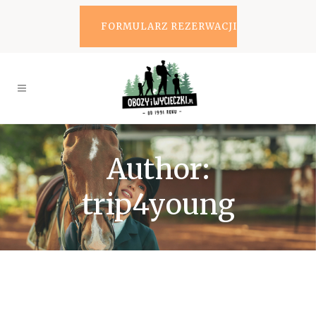
FORMULARZ REZERWACJI
Author:
trip4young